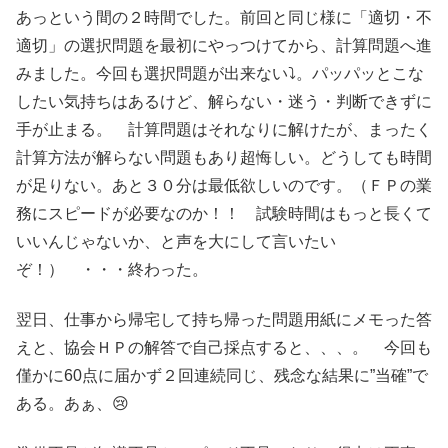
あっという間の２時間でした。前回と同じ様に「適切・不
適切」の選択問題を最初にやっつけてから、計算問題へ進
みました。今回も選択問題が出来ない⤵。パッパッとこな
したい気持ちはあるけど、解らない・迷う・判断できずに
手が止まる。 計算問題はそれなりに解けたが、まったく
計算方法が解らない問題もあり超悔しい。どうしても時間
が足りない。あと３０分は最低欲しいのです。（ＦＰの業
務にスピードが必要なのか！！ 試験時間はもっと長くて
いいんじゃないか、と声を大にして言いたい
ぞ！） ・・・終わった。
翌日、仕事から帰宅して持ち帰った問題用紙にメモった答
えと、協会ＨＰの解答で自己採点すると、、、。 今回も
僅かに60点に届かず２回連続同じ、残念な結果に”当確”で
ある。あぁ、😢