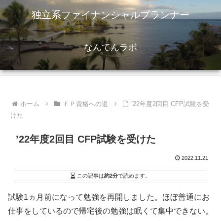
独立系ファイナンシャルプランナー
なんてんラボ
ホーム
ＦＰ資格への道
’22年度2回目 CFP試験を受
けた
’22年度2回目 CFP試験を受けた
2022.11.21
この記事は
約2分
で読めます。
試験1ヵ月前になって勉強を再開しました。ほぼ普通にお
仕事をしているので帰宅後の勉強は眠くて集中できない。