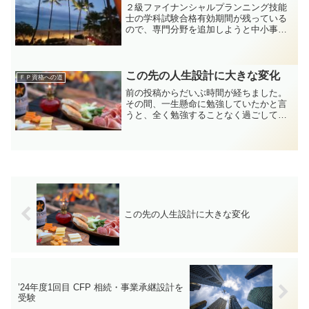
２級ファイナンシャルプランニング技能
士の学科試験合格有効期間が残っている
ので、専門分野を追加しようと中小事業
主資産相談業務の実技試験に挑みまし
た。事業主でもない人にとっては、初め
て知ることばかりです。試験から１ヵ月
が経って合否発表日です。
この先の人生設計に大きな変化
ＦＰ資格への道
前の投稿からだいぶ時間が経ちました。
その間、一生懸命に勉強していたかと言
うと、全く勉強することなく過ごしてい
ました。それでも、次回１１月の受験を
決意して受験の申し込みを終えました。
いままでの約２ヵ月の間、何をしていた
のか・・・ （それなりに超多忙でし
た！）今は持ち家に住んでいて住宅ロー
ンも完済しており、夫婦二人で今後の高
齢期を向かえたリフォームなどを想像し
ていました。ところが、子供から２世帯
同居を...
この先の人生設計に大きな変化
’24年度1回目 CFP 相続・事業承継設計を
受験