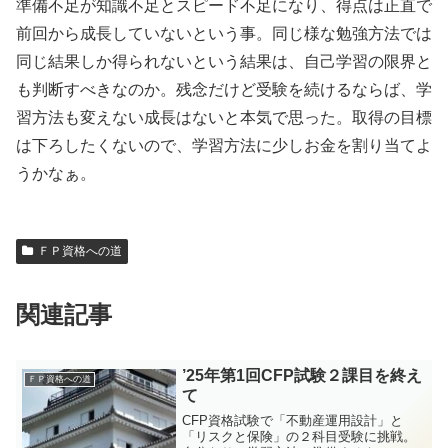
準備不足が知識不足とスピード不足になり、得点は正直で
前回から成長していないという事。同じ様な勉強方法では
同じ結果しか得られないという結果は、自己学習の限界と
も判断すべきなのか。残念だけど受験を続けるならば、学
習方法も変えない成長はないと本気で思った。取得の目標
は下ろしたくないので、学習方法に少しお金を割り当てよ
うかなぁ。
ＦＰ資格への道
関連記事
’25年第1回CFP試験２課目を終え
ＦＰ資格への道
て
CFP資格試験で「不動産運用設計」と
「リスクと保険」の２科目受験に挑戦。