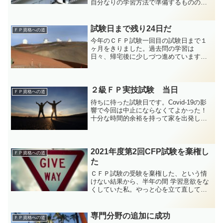
自分なりの学習方法で準備するものの、
計画通りに学習時間は確保できない。最
後まで諦めずに合格するための足掻きと
試験対応の記録です。
試験日まで残り24日だ
ＦＰ資格への道
今年のＣＦＰ試験一回目の試験日まで１
ヶ月をきりました。過去問の学習は
日々、帰宅後に少しづつ進めています
が、なかなか終わりが見ません。たった
１科目の受験なのに、普通にお勤めをす
る日々のなかで、学習する難しさを痛感
しています。
２級ＦＰ実技試験 当日
ＦＰ資格への道
待ちに待った試験日です。Covid-19の影
響で今回は中止にならなくてよかった！
十分な時間的余裕を持って家を出発しま
した。近くの駅に着くと試験会場近くで
利用する埼京線が、ポイント故障で止ま
っているというアナウンスです。冗談じ
ゃないですよ！ まずは大宮駅まで行こ
2021年度第2回CFP試験を棄権し
ＦＰ資格への道
うと思って電車に飛び乗りました。２時
た
間以上も余裕を持って家を出たので、も
ＣＦＰ試験の受験を棄権した、という情
しも電車が止まっていても何とかなると
けない結果から、半年の間 学習意欲をな
思っていましたが、落ち着かないで...
くしていた私。やっと心を立て直して資
格取得に向けて活動を再開しました。
専門分野の追加に成功
ＦＰ資格への道